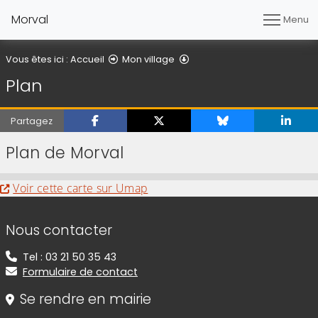
Morval
Menu
Plan
Vous êtes ici :
Accueil
Mon village
Plan
Partagez
Plan de Morval
Evitez la carte interactive ci-après et aller au 
Voir cette carte sur Umap
Informations de contact
Nous contacter
Tel : 03 21 50 35 43
Formulaire de contact
Se rendre en mairie