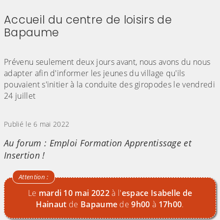
Accueil du centre de loisirs de
Bapaume
(Cliquez sur l'image pour l'agrandir)
(Cliquez sur l'image pour l'agrandir)
Prévenu seulement deux jours avant, nous avons du nous
adapter afin d'informer les jeunes du village qu'ils
pouvaient s'initier à la conduite des giropodes le vendredi
24 juillet
(Cliquez sur l'image pour l'agrandir)
Publié le 6 mai 2022
Au forum : Emploi Formation Apprentissage et
Insertion !
Le
mardi 10 mai 2022
à l'
espace Isabelle de
Hainaut
de
Bapaume
de
9h00
à
17h00
.