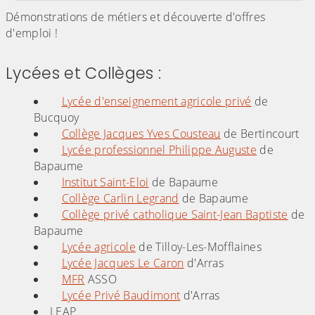
Démonstrations de métiers et découverte d'offres
d'emploi !
Lycées et Collèges :
Lycée d'enseignement agricole privé
de
Bucquoy
Collège Jacques Yves Cousteau
de Bertincourt
Lycée professionnel Philippe Auguste
de
Bapaume
Institut Saint-Eloi
de Bapaume
Collège Carlin Legrand
de Bapaume
Collège privé catholique Saint-Jean Baptiste
de
Bapaume
Lycée agricole
de Tilloy-Les-Mofflaines
Lycée Jacques Le Caron
d'Arras
MFR
ASSO
Lycée Privé Baudimont
d'Arras
LEAP