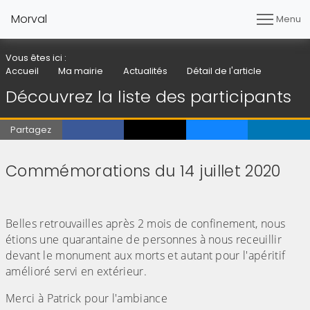
Morval
Menu
Vous êtes ici :
Accueil
Ma mairie
Actualités
Détail de l'article
Découvrez la liste des participants
Partagez
Commémorations du 14 juillet 2020
(Cliquez sur l'image pour l'agrandir)
(Cliquez sur l'image pour l'agrandir)
(Cliquez sur l'image pour l'agrandir)
(Cliquez sur l'image pour l'agrandir)
(Cliquez sur l'image pour l'agrandir)
(Cliquez sur l'image pour l'agrandir)
Belles retrouvailles après 2 mois de confinement, nous
étions une quarantaine de personnes à nous receuillir
devant le monument aux morts et autant pour l'apéritif
amélioré servi en extérieur.
Merci à Patrick pour l'ambiance